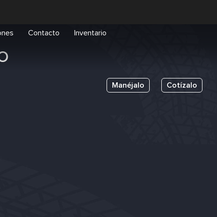
ones
Contacto
Inventario
IO
Manéjalo
Cotízalo